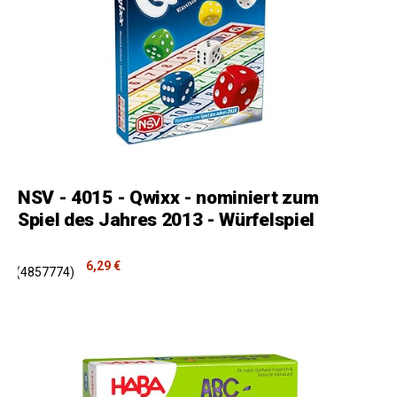
NSV - 4015 - Qwixx - nominiert zum
Spiel des Jahres 2013 - Würfelspiel
6,29 €
(
4857774
)