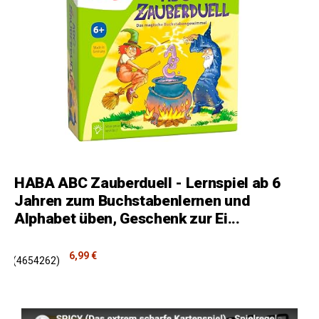
HABA ABC Zauberduell - Lernspiel ab 6
Jahren zum Buchstabenlernen und
Alphabet üben, Geschenk zur Ei...
6,99 €
(
4654262
)