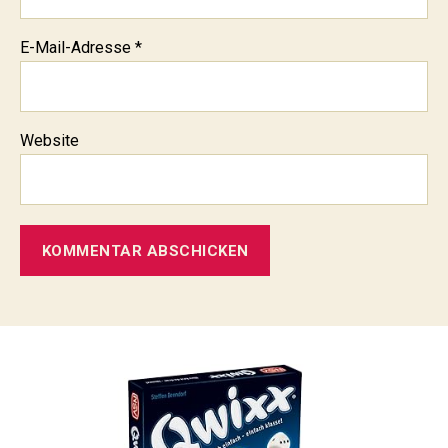
E-Mail-Adresse
*
Website