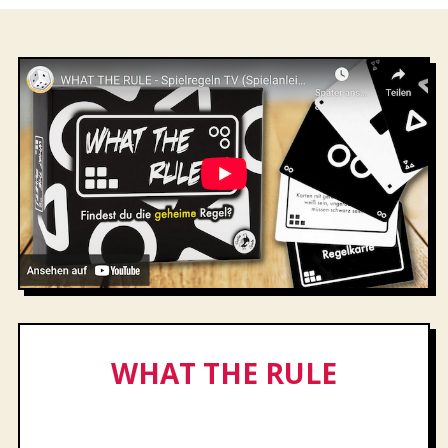
WHAT THE RULE