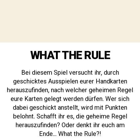
WHAT THE RULE
Bei diesem Spiel versucht ihr, durch
geschicktes Ausspielen eurer Handkarten
herauszufinden, nach welcher geheimen Regel
eure Karten gelegt werden dürfen. Wer sich
dabei geschickt anstellt, wird mit Punkten
belohnt. Schafft ihr es, die geheime Regel
herauszufinden? Oder denkt ihr euch am
Ende… What the Rule?!