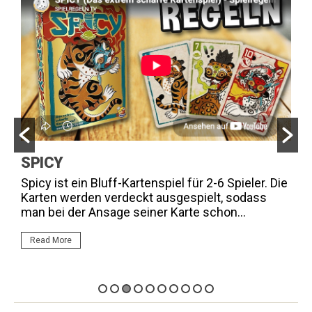
SPICY
K
n
Spicy ist ein Bluff-Kartenspiel für 2-6 Spieler. Die
M
Karten werden verdeckt ausgespielt, sodass
F
man bei der Ansage seiner Karte schon...
e
Read More