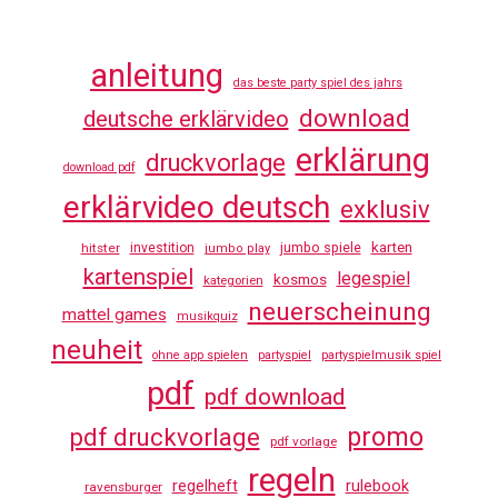
anleitung
das beste party spiel des jahrs
download
deutsche erklärvideo
erklärung
druckvorlage
download pdf
erklärvideo deutsch
exklusiv
jumbo spiele
karten
hitster
investition
jumbo play
kartenspiel
legespiel
kosmos
kategorien
neuerscheinung
mattel games
musikquiz
neuheit
ohne app spielen
partyspiel
partyspielmusik spiel
pdf
pdf download
promo
pdf druckvorlage
pdf vorlage
regeln
regelheft
rulebook
ravensburger