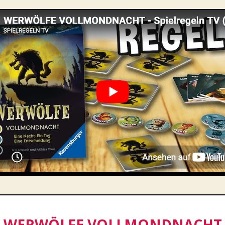
WERWÖLFE VOLLMONDNACHT