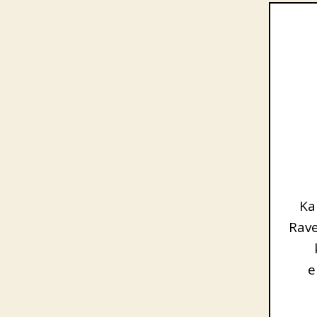
Ka
Rave
e