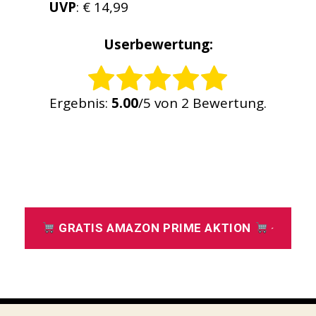
UVP
: € 14,99
Userbewertung:
Rate this item:
Ergebnis:
5.00
/5 von 2 Bewertung.
SUBMIT RATING
GRATIS AMAZON PRIME AKTION
´