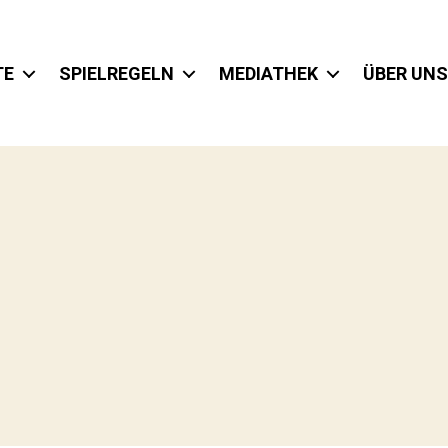
TE
SPIELREGELN
MEDIATHEK
ÜBER UNS