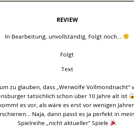
REVIEW
In Bearbeitung, unvollständig, Folgt noch…
Folgt
Text
um zu glauben, dass „Werwölfe Vollmondnacht“ 
nsburger tatsichlich schon über 10 Jahre alt ist
kommt es vor, als wäre es erst vor wenigen Jahre
rschienen… Naja, dann passt es ja perfekt in mei
Spielreihe „nicht aktueller“ Spiele