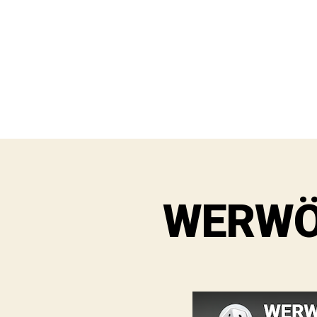
WERWÖ