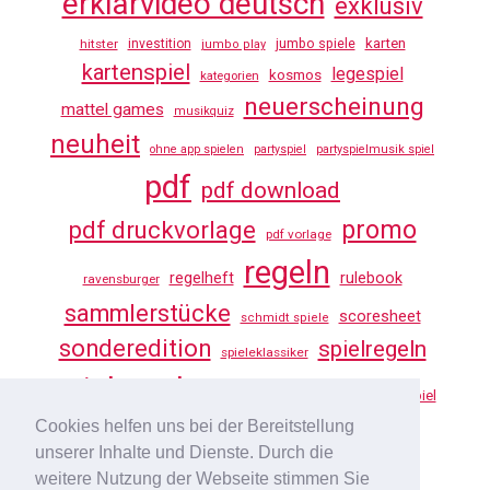
erklärvideo deutsch
exklusiv
jumbo spiele
karten
hitster
investition
jumbo play
kartenspiel
legespiel
kosmos
kategorien
neuerscheinung
mattel games
musikquiz
neuheit
ohne app spielen
partyspiel
partyspielmusik spiel
pdf
pdf download
promo
pdf druckvorlage
pdf vorlage
regeln
regelheft
rulebook
ravensburger
sammlerstücke
scoresheet
schmidt spiele
sonderedition
spielregeln
spieleklassiker
spielregeln tv
vorlage
uno
würfelspiel
Cookies helfen uns bei der Bereitstellung
youtube
unserer Inhalte und Dienste. Durch die
weitere Nutzung der Webseite stimmen Sie