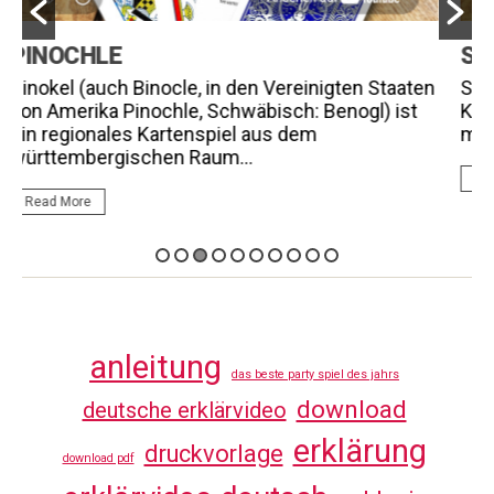
SPICY
K
n
Spicy ist ein Bluff-Kartenspiel für 2-6 Spieler. Die
M
Karten werden verdeckt ausgespielt, sodass
F
man bei der Ansage seiner Karte schon...
e
Read More
anleitung
das beste party spiel des jahrs
download
deutsche erklärvideo
erklärung
druckvorlage
download pdf