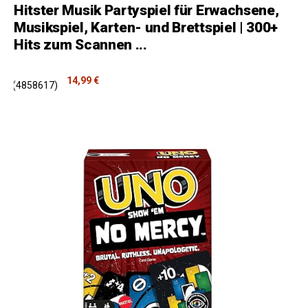
Hitster Musik Partyspiel für Erwachsene,
Musikspiel, Karten- und Brettspiel | 300+
Hits zum Scannen ...
14,99 €
(
4858617
)