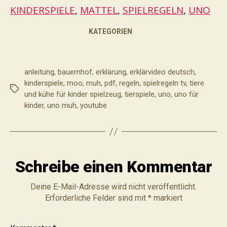
KINDERSPIELE
, 
MATTEL
, 
SPIELREGELN
, 
UNO
KATEGORIEN
anleitung
,
bauernhof
,
erklärung
,
erklärvideo deutsch
,
kinderspiele
,
moo
,
muh
,
pdf
,
regeln
,
spielregeln tv
,
tiere
Schlagwörter
und kühe für kinder spielzeug
,
tierspiele
,
uno
,
uno für
kinder
,
uno muh
,
youtube
Schreibe einen Kommentar
Deine E-Mail-Adresse wird nicht veröffentlicht.
Erforderliche Felder sind mit
*
markiert