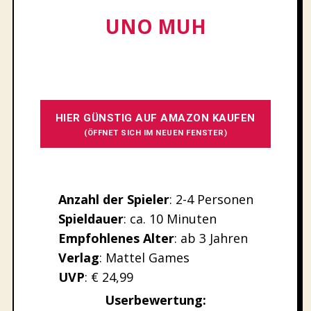
UNO MUH
HIER GÜNSTIG AUF AMAZON KAUFEN
(ÖFFNET SICH IM NEUEN FENSTER)
Anzahl der Spieler
: 2-4 Personen
Spieldauer
: ca. 10 Minuten
Empfohlenes
Alter
: ab 3 Jahren
Verlag
: Mattel Games
UVP
: € 24,99
Userbewertung: