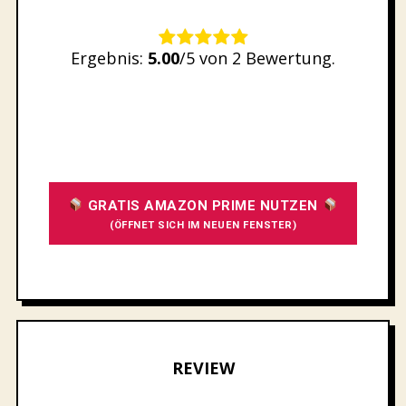
Rate this item:
Ergebnis:
5.00
/5 von 2 Bewertung.
SUBMIT RATING
GRATIS AMAZON PRIME NUTZEN
(ÖFFNET SICH IM NEUEN FENSTER)
REVIEW