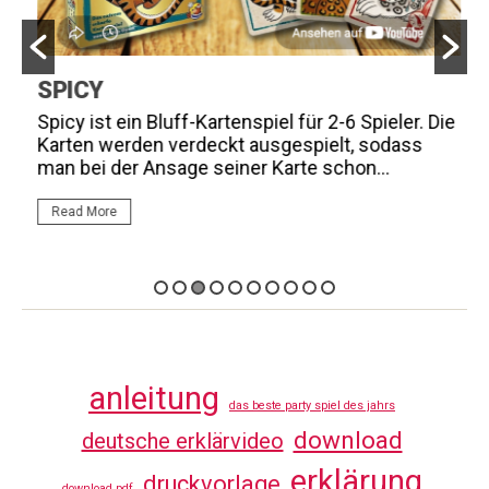
SPICY
K
n
Spicy ist ein Bluff-Kartenspiel für 2-6 Spieler. Die
M
Karten werden verdeckt ausgespielt, sodass
F
man bei der Ansage seiner Karte schon...
e
Read More
anleitung
das beste party spiel des jahrs
download
deutsche erklärvideo
erklärung
druckvorlage
download pdf