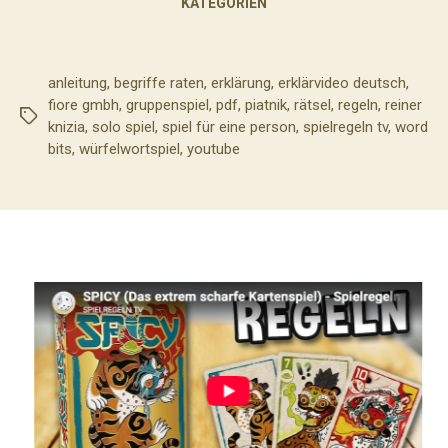
KATEGORIEN
anleitung
,
begriffe raten
,
erklärung
,
erklärvideo deutsch
,
fiore gmbh
,
gruppenspiel
,
pdf
,
piatnik
,
rätsel
,
regeln
,
reiner
Schlagwörter
knizia
,
solo spiel
,
spiel für eine person
,
spielregeln tv
,
word
bits
,
würfelwortspiel
,
youtube