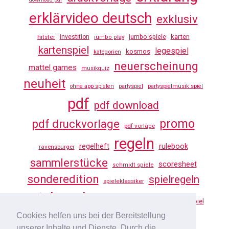
erklärvideo deutsch
exklusiv
jumbo spiele
karten
hitster
investition
jumbo play
kartenspiel
legespiel
kosmos
kategorien
neuerscheinung
mattel games
musikquiz
neuheit
ohne app spielen
partyspiel
partyspielmusik spiel
pdf
pdf download
promo
pdf druckvorlage
pdf vorlage
regeln
regelheft
rulebook
ravensburger
sammlerstücke
scoresheet
schmidt spiele
sonderedition
spielregeln
spieleklassiker
spielregeln tv
vorlage
uno
würfelspiel
Cookies helfen uns bei der Bereitstellung
youtube
unserer Inhalte und Dienste. Durch die