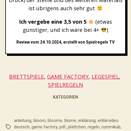
Druck) der Steine und des weiteren Materials
ist übrigens auch sehr gut
Ich vergebe eine 3,5 von 5
(etwas
günstiger, und ich wäre bei 4+
)
Review vom 24.10.2024, erstellt von Spielregeln TV
BRETTSPIELE
, 
GAME FACTORY
, 
LEGESPIEL
, 
SPIELREGELN
KATEGORIEN
anleitung
,
bloom
,
bloome
,
blume
,
erklärung
,
erklärvideo
deutsch
,
game factory
,
pdf
,
plättchen
,
regeln
,
rummikub
,
Schlagwörter