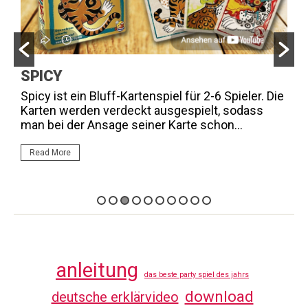
SPICY
K
n
Spicy ist ein Bluff-Kartenspiel für 2-6 Spieler. Die
M
Karten werden verdeckt ausgespielt, sodass
F
man bei der Ansage seiner Karte schon...
e
Read More
anleitung
das beste party spiel des jahrs
download
deutsche erklärvideo