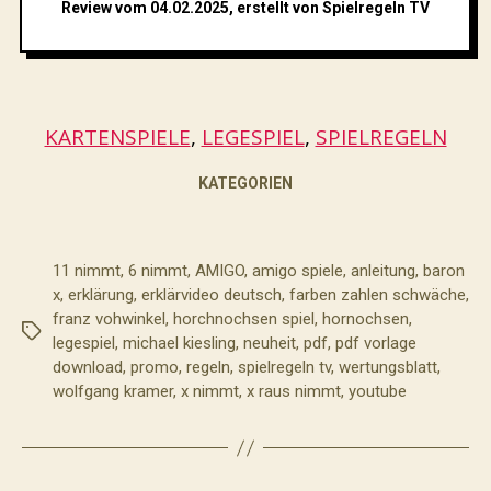
Review vom 04.02.2025, erstellt von Spielregeln TV
KARTENSPIELE
, 
LEGESPIEL
, 
SPIELREGELN
KATEGORIEN
11 nimmt
,
6 nimmt
,
AMIGO
,
amigo spiele
,
anleitung
,
baron
x
,
erklärung
,
erklärvideo deutsch
,
farben zahlen schwäche
,
franz vohwinkel
,
horchnochsen spiel
,
hornochsen
,
Schlagwörter
legespiel
,
michael kiesling
,
neuheit
,
pdf
,
pdf vorlage
download
,
promo
,
regeln
,
spielregeln tv
,
wertungsblatt
,
wolfgang kramer
,
x nimmt
,
x raus nimmt
,
youtube