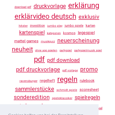
erklärung
druckvorlage
download pdf
erklärvideo deutsch
exklusiv
jumbo spiele
karten
hitster
investition
jumbo play
kartenspiel
legespiel
kosmos
kategorien
neuerscheinung
mattel games
musikquiz
neuheit
ohne app spielen
partyspiel
partyspielmusik spiel
pdf
pdf download
promo
pdf druckvorlage
pdf vorlage
regeln
regelheft
rulebook
ravensburger
sammlerstücke
scoresheet
schmidt spiele
sonderedition
spielregeln
spieleklassiker
spielregeln tv
vorlage
uno
würfelspiel