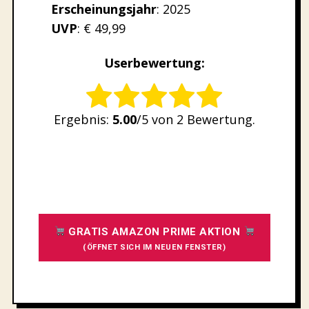
Erscheinungsjahr
: 2025
UVP
: € 49,99
Userbewertung:
Rate this item:
Ergebnis:
5.00
/5 von 2 Bewertung.
SUBMIT RATING
GRATIS AMAZON PRIME AKTION
(ÖFFNET SICH IM NEUEN FENSTER)