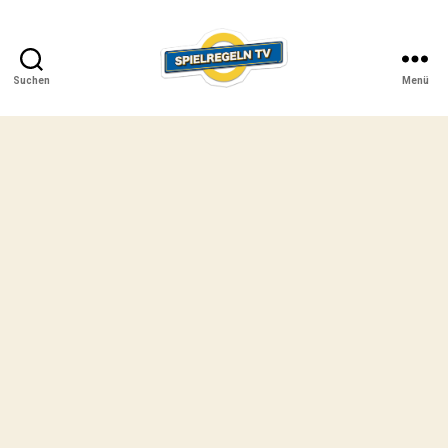
Suchen
Menü
SPIELREGELN
TV