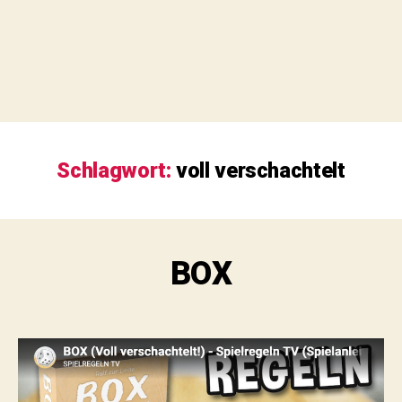
Schlagwort:
voll verschachtelt
BOX