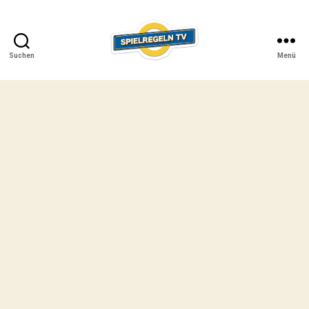
Suchen
Menü
SPIELREGELN
TV