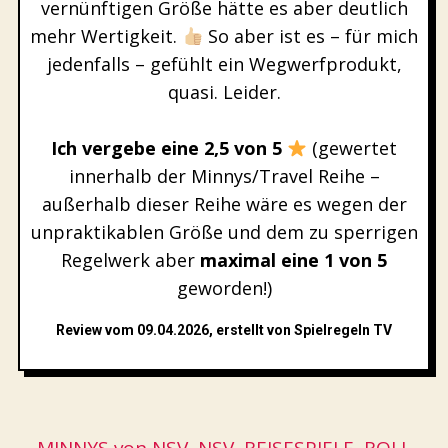
vernünftigen Größe hätte es aber deutlich
mehr Wertigkeit.
So aber ist es – für mich
jedenfalls – gefühlt ein Wegwerfprodukt,
quasi. Leider.
Ich vergebe eine 2,5 von 5
(gewertet
innerhalb der Minnys/Travel Reihe –
außerhalb dieser Reihe wäre es wegen der
unpraktikablen Größe und dem zu sperrigen
Regelwerk aber
maximal eine 1 von 5
geworden!)
Review vom 09.04.2026, erstellt von Spielregeln TV