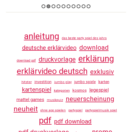
anleitung
das beste party spiel des jahrs
download
deutsche erklärvideo
erklärung
druckvorlage
download pdf
erklärvideo deutsch
exklusiv
jumbo spiele
karten
hitster
investition
jumbo play
kartenspiel
legespiel
kosmos
kategorien
neuerscheinung
mattel games
musikquiz
neuheit
ohne app spielen
partyspiel
partyspielmusik spiel
pdf
pdf download