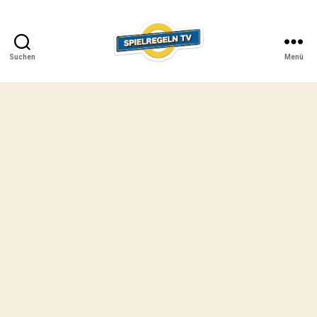
Suchen
Menü
SPIELREGELN
TV