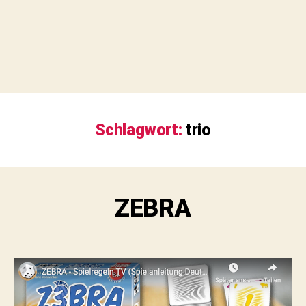
Schlagwort:
trio
ZEBRA