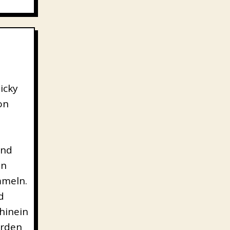
icky
on
und
en
mmeln.
d
 hinein
erden