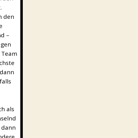
.
n den
e
nd –
egen
s Team
chste
 dann
falls
h als
hselnd
h dann
andere