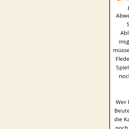
Abwe
Abl
ins
müsse
Fled
Spie
noch
Wer 
Beute
die K
noch 