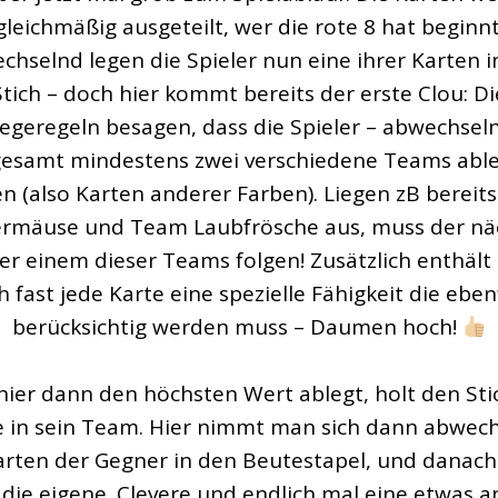
gleichmäßig ausgeteilt, wer die rote 8 hat beginnt
chselnd legen die Spieler nun eine ihrer Karten i
Stich – doch hier kommt bereits der erste Clou: Di
egeregeln besagen, dass die Spieler – abwechsel
gesamt mindestens zwei verschiedene Teams abl
n (also Karten anderer Farben). Liegen zB bereit
ermäuse und Team Laubfrösche aus, muss der nä
ler einem dieser Teams folgen! Zusätzlich enthält
 fast jede Karte eine spezielle Fähigkeit die eben
berücksichtig werden muss – Daumen hoch!
hier dann den höchsten Wert ablegt, holt den Stic
 in sein Team. Hier nimmt man sich dann abwec
arten der Gegner in den Beutestapel, und danac
die eigene. Clevere und endlich mal eine etwas 