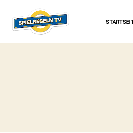
STARTSEI
SPIELREGELN
TV