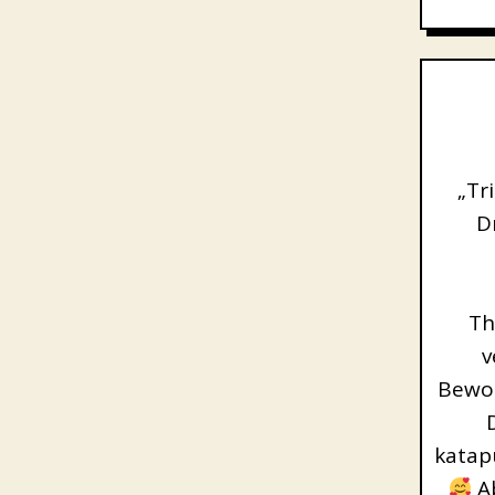
„Tr
D
Th
v
Bewoh
katapu
Ab