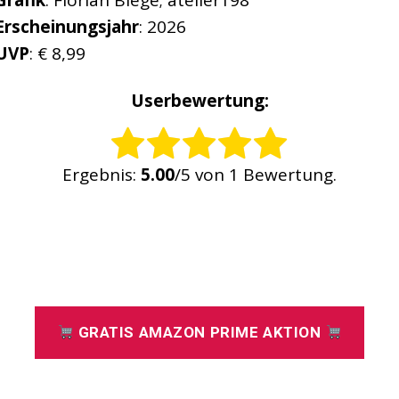
Grafik
: Florian Biege; atelier198
Erscheinungsjahr
: 2026
UVP
: € 8,99
Userbewertung:
Rate this item:
Ergebnis:
5.00
/5 von 1 Bewertung.
SUBMIT RATING
GRATIS AMAZON PRIME AKTION