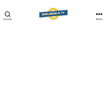
Suchen
Menü
SPIELREGELN
TV