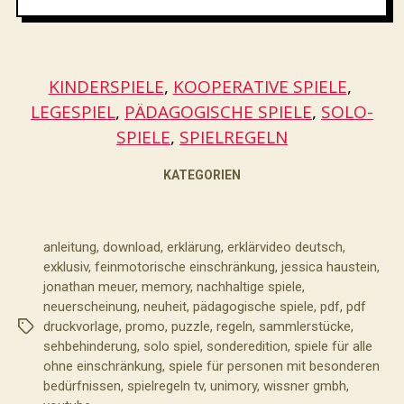
KINDERSPIELE
, 
KOOPERATIVE SPIELE
, 
LEGESPIEL
, 
PÄDAGOGISCHE SPIELE
, 
SOLO-
SPIELE
, 
SPIELREGELN
KATEGORIEN
anleitung
,
download
,
erklärung
,
erklärvideo deutsch
,
exklusiv
,
feinmotorische einschränkung
,
jessica haustein
,
jonathan meuer
,
memory
,
nachhaltige spiele
,
neuerscheinung
,
neuheit
,
pädagogische spiele
,
pdf
,
pdf
druckvorlage
,
promo
,
puzzle
,
regeln
,
sammlerstücke
,
Schlagwörter
sehbehinderung
,
solo spiel
,
sonderedition
,
spiele für alle
ohne einschränkung
,
spiele für personen mit besonderen
bedürfnissen
,
spielregeln tv
,
unimory
,
wissner gmbh
,