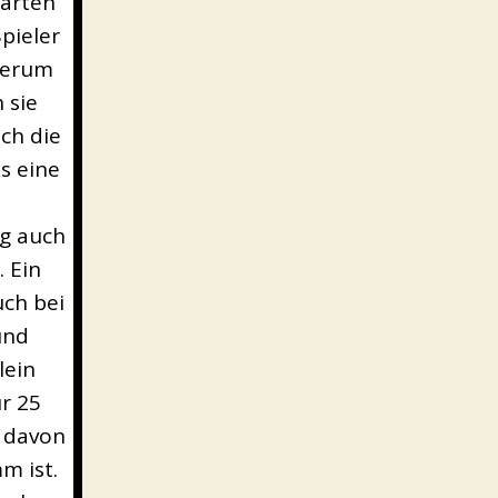
Karten
pieler
dherum
 sie
ch die
s eine
n
ig auch
 Ein
uch bei
und
lein
r 25
e davon
m ist.