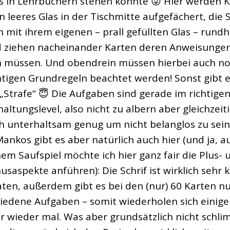
s in Lehrbüchern stehen könnte 😜 Hier werden 
n leeres Glas in der Tischmitte aufgefächert, die S
n mit ihrem eigenen – prall gefüllten Glas – run
 ziehen nacheinander Karten deren Anweisungen
n müssen. Und obendrein müssen hierbei auch no
htigen Grundregeln beachtet werden! Sonst gibt e
„Strafe“ 😇 Die Aufgaben sind gerade im richtige
altungslevel, also nicht zu albern aber gleichzeit
h unterhaltsam genug um nicht belanglos zu sein.
ankos gibt es aber natürlich auch hier (und ja, a
nem Saufspiel möchte ich hier ganz fair die Plus- 
usaspekte anführen): Die Schrif ist wirklich sehr k
aten, außerdem gibt es bei den (nur) 60 Karten nu
iedene Aufgaben – somit wiederholen sich einig
 wieder mal. Was aber grundsätzlich nicht schlim