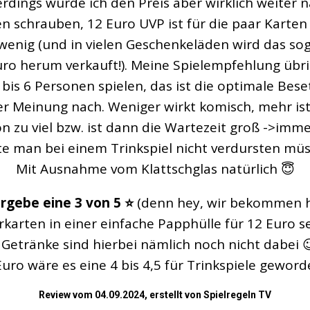
erdings würde ich den Preis aber wirklich weiter 
n schrauben, 12 Euro UVP ist für die paar Karten
 wenig (und in vielen Geschenkeläden wird das so
uro herum verkauft!). Meine Spielempfehlung übri
 bis 6 Personen spielen, das ist die optimale Bes
r Meinung nach. Weniger wirkt komisch, mehr is
n zu viel bzw. ist dann die Wartezeit groß ->imm
e man bei einem Trinkspiel nicht verdursten müs
Mit Ausnahme vom Klattschglas natürlich 😇
rgebe eine 3 von 5 ⭐️
(denn hey, wir bekommen h
rkarten in einer einfache Papphülle für 12 Euro se
 Getränke sind hierbei nämlich noch nicht dabei 
Euro wäre es eine 4 bis 4,5 für Trinkspiele geword
Review vom 04.09.2024, erstellt von Spielregeln TV