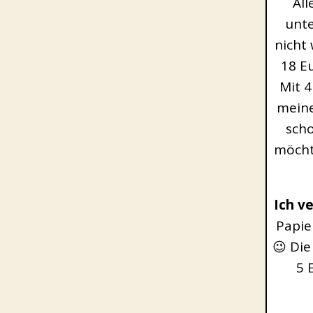
All
unte
nicht
18 E
Mit 4
meine
scho
möcht
Ich ve
Papie
😉 Die
5 