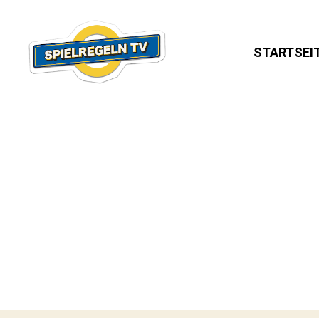
STARTSEI
SPIELREGELN
TV