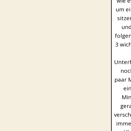
wie e
um ei
sitze
und
folge
3 wic
Unterh
noc
paar M
ei
Min
ger
versch
immer