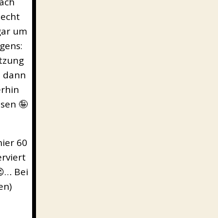
nach
 echt
gar um
gens:
etzung
t dann
erhin
sen 🤪
ier 60
rviert
😉… Bei
en)