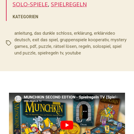
SOLO-SPIELE
, 
SPIELREGELN
KATEGORIEN
anleitung
,
das dunkle schloss
,
erklärung
,
erklärvideo
deutsch
,
exit das spiel
,
gruppenspiele kooperativ
,
mystery
Schlagwörter
games
,
pdf
,
puzzle
,
rätsel lösen
,
regeln
,
solospiel
,
spiel
und puzzle
,
spielregeln tv
,
youtube