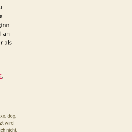
u
e
ginn
l an
r als
E
, 
uxe
,
dog
,
tzt wird
ch nicht
,