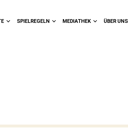
TE
SPIELREGELN
MEDIATHEK
ÜBER UNS