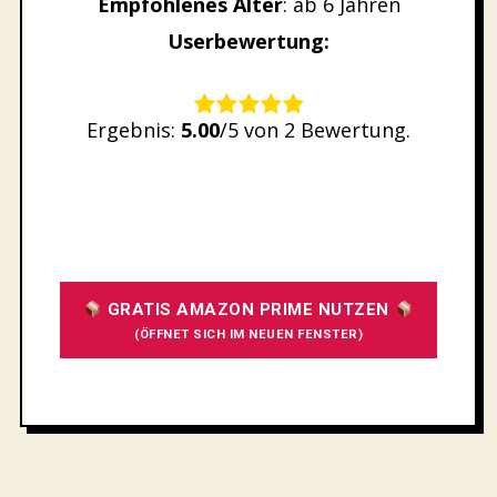
Empfohlenes
Alter
: ab 6 Jahren
Userbewertung:
Rate this item:
Ergebnis:
5.00
/5 von 2 Bewertung.
SUBMIT RATING
GRATIS AMAZON PRIME NUTZEN
(ÖFFNET SICH IM NEUEN FENSTER)