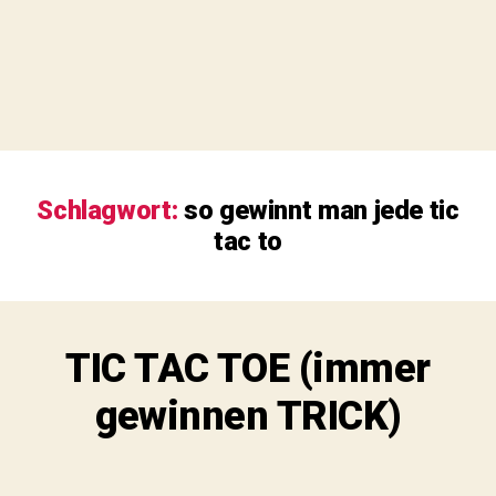
Schlagwort:
so gewinnt man jede tic
tac to
TIC TAC TOE (immer
gewinnen TRICK)