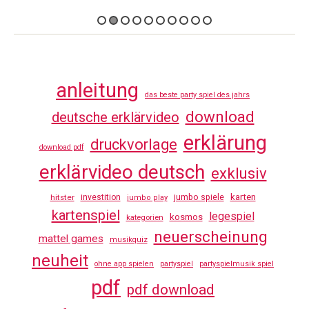
anleitung
das beste party spiel des jahrs
download
deutsche erklärvideo
erklärung
druckvorlage
download pdf
erklärvideo deutsch
exklusiv
jumbo spiele
karten
hitster
investition
jumbo play
kartenspiel
legespiel
kosmos
kategorien
neuerscheinung
mattel games
musikquiz
neuheit
ohne app spielen
partyspiel
partyspielmusik spiel
pdf
pdf download