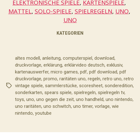
ELEKTRONISCHE SPIELE
, 
KARTENSPIELE
, 
MATTEL
, 
SOLO-SPIELE
, 
SPIELREGELN
, 
UNO
, 
UNO
KATEGORIEN
altes modell
,
anleitung
,
computerspiel
,
download
,
druckvorlage
,
erklärung
,
erklärvideo deutsch
,
exklusiv
,
kartenauswerfer
,
micro games
,
pdf
,
pdf download
,
pdf
druckvorlage
,
promo
,
raritäten uno
,
regeln
,
retro uno
,
retro
vintage spiele
,
sammlerstücke
,
scoresheet
,
sonderedition
,
Schlagwörter
sonderkarten
,
spears spiele
,
spielregeln
,
spielregeln tv
,
toys
,
uno
,
uno gegen die zeit
,
uno handheld
,
uno nintendo
,
uno raritäten
,
uno schwitch
,
uno timer
,
vorlage
,
wie
nintendo
,
youtube