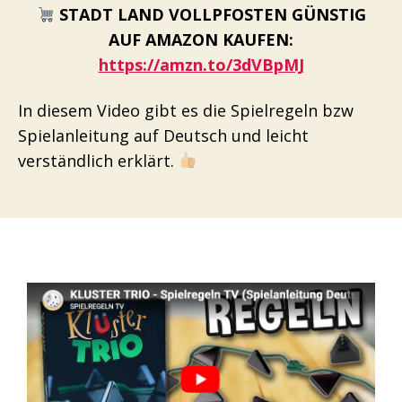
STADT LAND VOLLPFOSTEN GÜNSTIG
AUF AMAZON KAUFEN:
https://amzn.to/3dVBpMJ
In diesem Video gibt es die Spielregeln bzw
Spielanleitung auf Deutsch und leicht
verständlich erklärt.