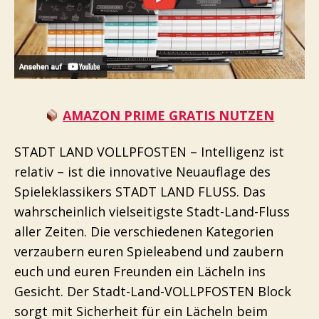
AMAZON PRIME GRATIS NUTZEN
STADT LAND VOLLPFOSTEN – Intelligenz ist
relativ – ist die innovative Neuauflage des
Spieleklassikers STADT LAND FLUSS. Das
wahrscheinlich vielseitigste Stadt-Land-Fluss
aller Zeiten. Die verschiedenen Kategorien
verzaubern euren Spieleabend und zaubern
euch und euren Freunden ein Lächeln ins
Gesicht. Der Stadt-Land-VOLLPFOSTEN Block
sorgt mit Sicherheit für ein Lächeln beim