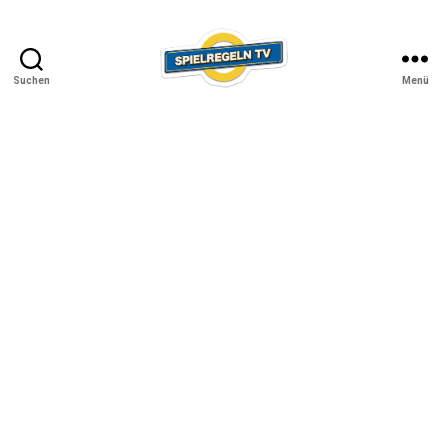
Suchen
Menü
SPIELREGELN
TV