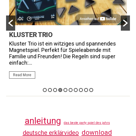
KLUSTER TRIO
MUNC
Editi
luster Trio ist ein witziges und spannendes
agnetspiel. Perfekt für Spieleabende mit
Geh in
amilie und Freunden! Die Regeln sind super
Dolch
infach:...
Schnap
Read More
Read 
anleitung
das beste party spiel des jahrs
download
deutsche erklärvideo