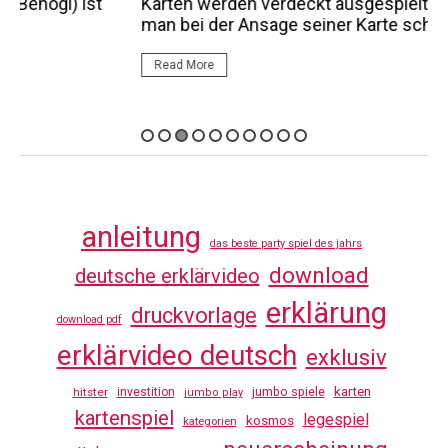
M
Karten werden verdeckt ausgespielt, sodass
F
man bei der Ansage seiner Karte schon...
e
Read More
anleitung
das beste party spiel des jahrs
download
deutsche erklärvideo
erklärung
druckvorlage
download pdf
erklärvideo deutsch
exklusiv
jumbo spiele
karten
hitster
investition
jumbo play
kartenspiel
legespiel
kosmos
kategorien