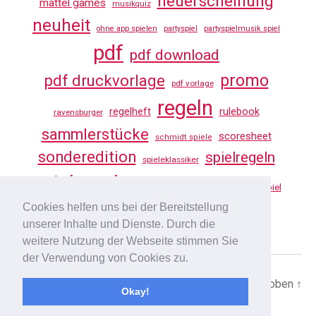
neuerscheinung
mattel games
musikquiz
neuheit
ohne app spielen
partyspiel
partyspielmusik spiel
pdf
pdf download
promo
pdf druckvorlage
pdf vorlage
regeln
regelheft
rulebook
ravensburger
sammlerstücke
scoresheet
schmidt spiele
sonderedition
spielregeln
spieleklassiker
spielregeln tv
vorlage
uno
würfelspiel
Cookies helfen uns bei der Bereitstellung
youtube
unserer Inhalte und Dienste. Durch die
weitere Nutzung der Webseite stimmen Sie
der Verwendung von Cookies zu.
© 2026
SPIELREGELN TV
Nach oben
↑
Okay!
DATENSCHUTZ