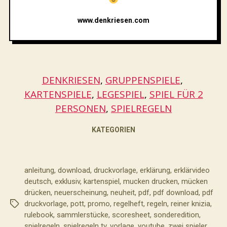
www.denkriesen.com
DENKRIESEN
, 
GRUPPENSPIELE
, 
KARTENSPIELE
, 
LEGESPIEL
, 
SPIEL FÜR 2
PERSONEN
, 
SPIELREGELN
KATEGORIEN
anleitung
,
download
,
druckvorlage
,
erklärung
,
erklärvideo
deutsch
,
exklusiv
,
kartenspiel
,
mucken drucken
,
mücken
drücken
,
neuerscheinung
,
neuheit
,
pdf
,
pdf download
,
pdf
druckvorlage
,
pott
,
promo
,
regelheft
,
regeln
,
reiner knizia
,
Schlagwörter
rulebook
,
sammlerstücke
,
scoresheet
,
sonderedition
,
spielregeln
,
spielregeln tv
,
vorlage
,
youtube
,
zwei spieler