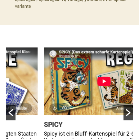
variante
SPICY
K
n
Spicy ist ein Bluff-Kartenspiel für 2-6 Spieler. Die