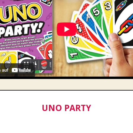
UNO PARTY