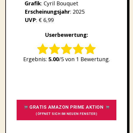
Grafik
: Cyril Bouquet
Erscheinungsjahr
: 2025
UVP
: € 6,99
Userbewertung:
Rate this item:
Ergebnis:
5.00
/5 von 1 Bewertung.
SUBMIT RATING
GRATIS AMAZON PRIME AKTION
(ÖFFNET SICH IM NEUEN FENSTER)