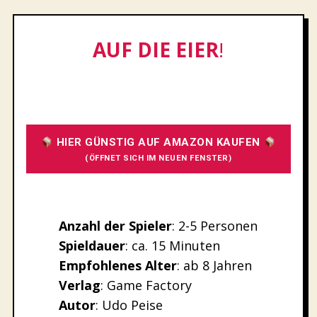
AUF DIE EIER
!
HIER GÜNSTIG AUF AMAZON KAUFEN
(ÖFFNET SICH IM NEUEN FENSTER)
Anzahl der Spieler
: 2-5 Personen
Spieldauer
: ca. 15 Minuten
Empfohlenes
Alter
: ab 8 Jahren
Verlag
: Game Factory
Autor
: Udo Peise