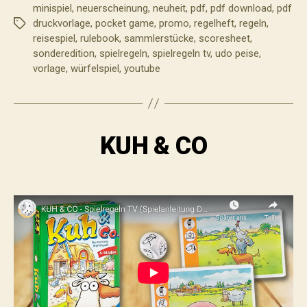
minispiel
,
neuerscheinung
,
neuheit
,
pdf
,
pdf download
,
pdf
druckvorlage
,
pocket game
,
promo
,
regelheft
,
regeln
,
Schlagwörter
reisespiel
,
rulebook
,
sammlerstücke
,
scoresheet
,
sonderedition
,
spielregeln
,
spielregeln tv
,
udo peise
,
vorlage
,
würfelspiel
,
youtube
KUH & CO