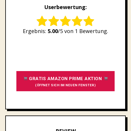
Userbewertung:
Rate this item:
Ergebnis:
5.00
/5 von 1 Bewertung.
SUBMIT RATING
GRATIS AMAZON PRIME AKTION
(ÖFFNET SICH IM NEUEN FENSTER)