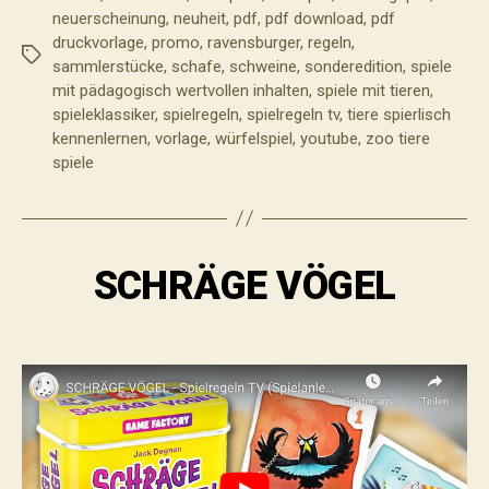
neuerscheinung
,
neuheit
,
pdf
,
pdf download
,
pdf
druckvorlage
,
promo
,
ravensburger
,
regeln
,
Schlagwörter
sammlerstücke
,
schafe
,
schweine
,
sonderedition
,
spiele
mit pädagogisch wertvollen inhalten
,
spiele mit tieren
,
spieleklassiker
,
spielregeln
,
spielregeln tv
,
tiere spierlisch
kennenlernen
,
vorlage
,
würfelspiel
,
youtube
,
zoo tiere
spiele
SCHRÄGE VÖGEL