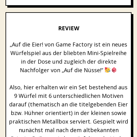
REVIEW
„Auf die Eier! von Game Factory ist ein neues
Würfelspiel aus der bliebten Mini-Spielreihe
in der Dose und zugleich der direkte
Nachfolger von „Auf die Nüsse!“
Also, hier erhalten wir ein Set bestehend aus
9 Würfel mit 6 unterschiedlichen Motiven
darauf (thematisch an die titelgebenden Eier
bzw. Hühner orientiert) in der kleinen sowie
praktischen Metallbox serviert. Gespielt wird
nunächst mal nach dem altbekannten