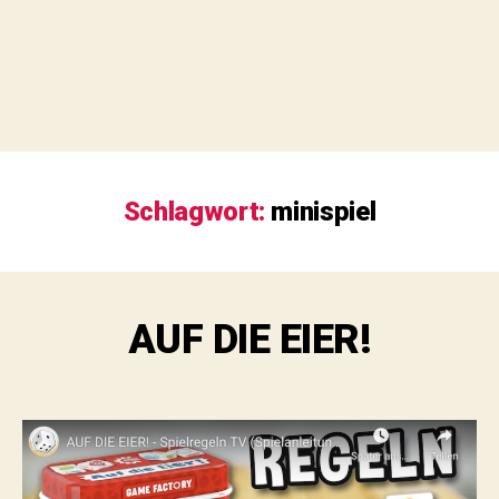
Schlagwort:
minispiel
AUF DIE EIER!