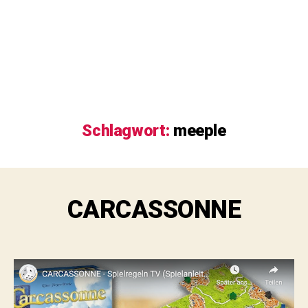
Schlagwort:
meeple
CARCASSONNE