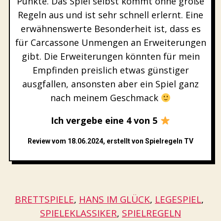
Punkte. Das Spiel selbst kommt ohne große
Regeln aus und ist sehr schnell erlernt. Eine
erwähnenswerte Besonderheit ist, dass es
für Carcassone Unmengen an Erweiterungen
gibt. Die Erweiterungen könnten für mein
Empfinden preislich etwas günstiger
ausgfallen, ansonsten aber ein Spiel ganz
nach meinem Geschmack
Ich vergebe eine 4 von 5
Review vom 18.06.2024, erstellt von Spielregeln TV
BRETTSPIELE
, 
HANS IM GLÜCK
, 
LEGESPIEL
, 
SPIELEKLASSIKER
, 
SPIELREGELN