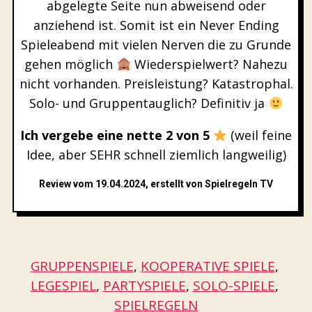
abgelegte Seite nun abweisend oder
anziehend ist. Somit ist ein Never Ending
Spieleabend mit vielen Nerven die zu Grunde
gehen möglich
Wiederspielwert? Nahezu
nicht vorhanden. Preisleistung? Katastrophal.
Solo- und Gruppentauglich? Definitiv ja
Ich vergebe eine nette 2 von 5
(weil feine
Idee, aber SEHR schnell ziemlich langweilig)
Review vom 19.04.2024, erstellt von Spielregeln TV
GRUPPENSPIELE
, 
KOOPERATIVE SPIELE
, 
LEGESPIEL
, 
PARTYSPIELE
, 
SOLO-SPIELE
, 
SPIELREGELN