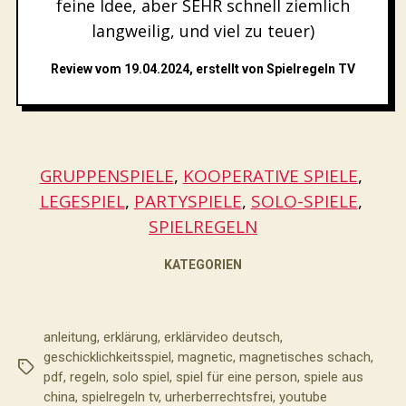
feine Idee, aber SEHR schnell ziemlich
langweilig, und viel zu teuer)
Review vom 19.04.2024, erstellt von Spielregeln TV
GRUPPENSPIELE
, 
KOOPERATIVE SPIELE
, 
LEGESPIEL
, 
PARTYSPIELE
, 
SOLO-SPIELE
, 
SPIELREGELN
KATEGORIEN
anleitung
,
erklärung
,
erklärvideo deutsch
,
geschicklichkeitsspiel
,
magnetic
,
magnetisches schach
,
Schlagwörter
pdf
,
regeln
,
solo spiel
,
spiel für eine person
,
spiele aus
china
,
spielregeln tv
,
urherberrechtsfrei
,
youtube