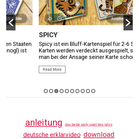
SPICY
K
n
Spicy ist ein Bluff-Kartenspiel für 2-6 Spieler. Die
M
Karten werden verdeckt ausgespielt, sodass
F
man bei der Ansage seiner Karte schon...
e
Read More
anleitung
das beste party spiel des jahrs
download
deutsche erklärvideo