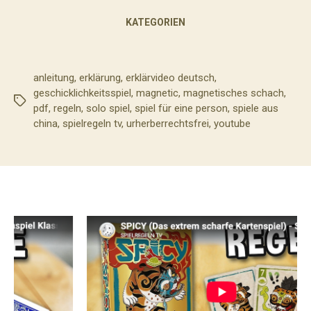
KATEGORIEN
anleitung
,
erklärung
,
erklärvideo deutsch
,
geschicklichkeitsspiel
,
magnetic
,
magnetisches schach
,
Schlagwörter
pdf
,
regeln
,
solo spiel
,
spiel für eine person
,
spiele aus
china
,
spielregeln tv
,
urherberrechtsfrei
,
youtube