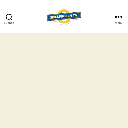
Suchen
Menü
SPIELREGELN
TV