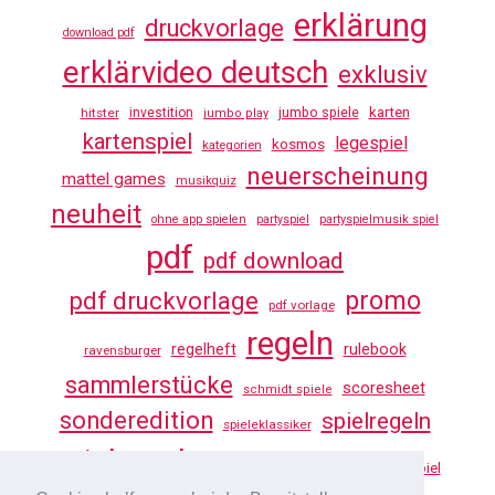
erklärung
druckvorlage
download pdf
erklärvideo deutsch
exklusiv
jumbo spiele
karten
hitster
investition
jumbo play
kartenspiel
legespiel
kosmos
kategorien
neuerscheinung
mattel games
musikquiz
neuheit
ohne app spielen
partyspiel
partyspielmusik spiel
pdf
pdf download
promo
pdf druckvorlage
pdf vorlage
regeln
regelheft
rulebook
ravensburger
sammlerstücke
scoresheet
schmidt spiele
sonderedition
spielregeln
spieleklassiker
spielregeln tv
vorlage
uno
würfelspiel