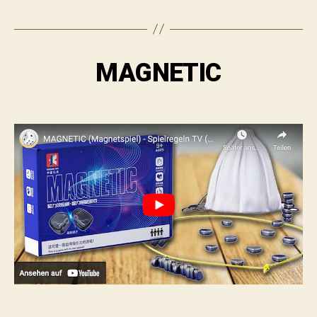
MAGNETIC