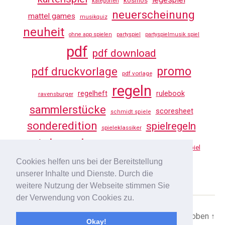
kosmos
kategorien
neuerscheinung
mattel games
musikquiz
neuheit
ohne app spielen
partyspiel
partyspielmusik spiel
pdf
pdf download
promo
pdf druckvorlage
pdf vorlage
regeln
regelheft
rulebook
ravensburger
sammlerstücke
scoresheet
schmidt spiele
sonderedition
spielregeln
spieleklassiker
spielregeln tv
vorlage
uno
würfelspiel
Cookies helfen uns bei der Bereitstellung
youtube
unserer Inhalte und Dienste. Durch die
weitere Nutzung der Webseite stimmen Sie
der Verwendung von Cookies zu.
© 2026
SPIELREGELN TV
Nach oben
↑
Okay!