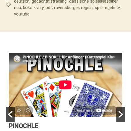
deutsch
,
gedächtnistraining
,
klassische spieleklassiker
Schlagwörter
neu
,
koko krazy
,
pdf
,
ravensburger
,
regeln
,
spielregeln tv
,
youtube
SPICY