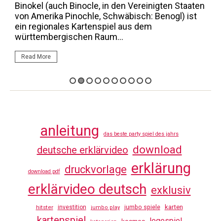
inocle, in den Vereinigten Staaten
Spicy ist ein Bluff-K
nochle, Schwäbisch: Benogl) ist
Karten werden verde
 Kartenspiel aus dem
man bei der Ansage 
chen Raum...
Read More
anleitung
das beste party spiel des jahrs
download
deutsche erklärvideo
erklärung
druckvorlage
download pdf
erklärvideo deutsch
exklusiv
jumbo spiele
karten
hitster
investition
jumbo play
kartenspiel
legespiel