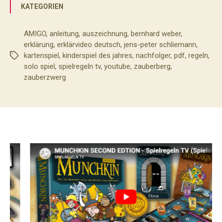
KATEGORIEN
AMIGO
,
anleitung
,
auszeichnung
,
bernhard weber
,
erklärung
,
erklärvideo deutsch
,
jens-peter schliemann
,
kartenspiel
,
kinderspiel des jahres
,
nachfolger
,
pdf
,
regeln
,
Schlagwörter
solo spiel
,
spielregeln tv
,
youtube
,
zauberberg
,
zauberzwerg