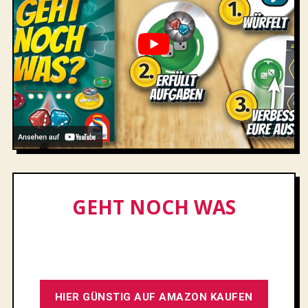
GEHT NOCH WAS
HIER GÜNSTIG AUF AMAZON KAUFEN