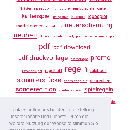
jumbo spiele
karten
hitster
investition
jumbo play
kartenspiel
legespiel
kosmos
kategorien
neuerscheinung
mattel games
musikquiz
neuheit
ohne app spielen
partyspiel
partyspielmusik spiel
pdf
pdf download
promo
pdf druckvorlage
pdf vorlage
regeln
regelheft
rulebook
ravensburger
sammlerstücke
scoresheet
schmidt spiele
sonderedition
spielregeln
spieleklassiker
spielregeln tv
vorlage
uno
würfelspiel
Cookies helfen uns bei der Bereitstellung
youtube
unserer Inhalte und Dienste. Durch die
weitere Nutzung der Webseite stimmen Sie