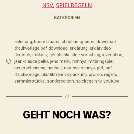
NSV
, 
SPIELREGELN
KATEGORIEN
anleitung
,
bunte blääter
,
christian opperer
,
download
,
drcukvorlage pdf download
,
erklärung
,
erklärvideo
deutsch
,
exklusiv
,
geschenke idee vorschlag
,
investition
,
jean-claude pellin
,
jens merkl
,
minnys
,
mitbringspiel
,
Schlagwörter
neuerscheinung
,
neuheit
,
nsv
,
nsv minnys
,
pdf
,
pdf
druckvorlage
,
plastikfreie verpackung
,
promo
,
regeln
,
sammlerstücke
,
sonderedition
,
spielregeln tv
,
youtube
GEHT NOCH WAS?