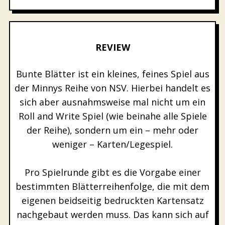
REVIEW
Bunte Blätter ist ein kleines, feines Spiel aus
der Minnys Reihe von NSV. Hierbei handelt es
sich aber ausnahmsweise mal nicht um ein
Roll and Write Spiel (wie beinahe alle Spiele
der Reihe), sondern um ein – mehr oder
weniger – Karten/Legespiel.
Pro Spielrunde gibt es die Vorgabe einer
bestimmten Blätterreihenfolge, die mit dem
eigenen beidseitig bedruckten Kartensatz
nachgebaut werden muss. Das kann sich auf