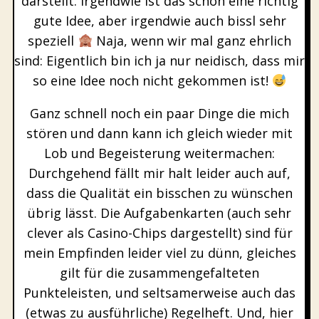
darstellt. Irgendwie ist das schon eine richtig
gute Idee, aber irgendwie auch bissl sehr
speziell
Naja, wenn wir mal ganz ehrlich
sind: Eigentlich bin ich ja nur neidisch, dass mir
so eine Idee noch nicht gekommen ist!
Ganz schnell noch ein paar Dinge die mich
stören und dann kann ich gleich wieder mit
Lob und Begeisterung weitermachen:
Durchgehend fällt mir halt leider auch auf,
dass die Qualität ein bisschen zu wünschen
übrig lässt. Die Aufgabenkarten (auch sehr
clever als Casino-Chips dargestellt) sind für
mein Empfinden leider viel zu dünn, gleiches
gilt für die zusammengefalteten
Punkteleisten, und seltsamerweise auch das
(etwas zu ausführliche) Regelheft. Und, hier