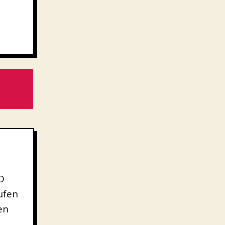
O
ufen
en