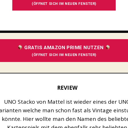
(ÖFFNET SICH IM NEUEN FENSTER)
GRATIS AMAZON PRIME NUTZEN
(ÖFFNET SICH IM NEUEN FENSTER)
REVIEW
UNO Stacko von Mattel ist wieder eines der UN
arianten welche man schon fast als Vintage einst
könnte. Hier wollte man den Namen des beliebt
Kartenspiels mit dem ebenfalls sehr beliebten