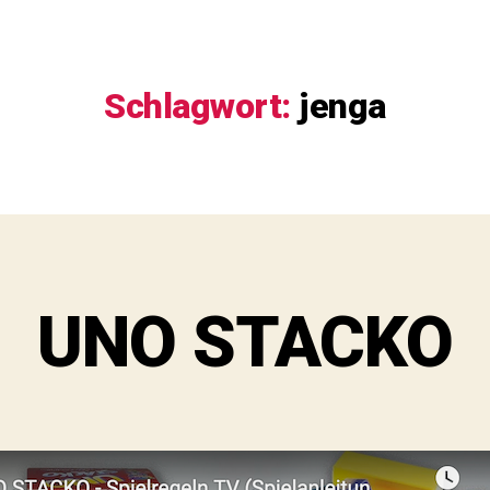
Schlagwort:
jenga
UNO STACKO