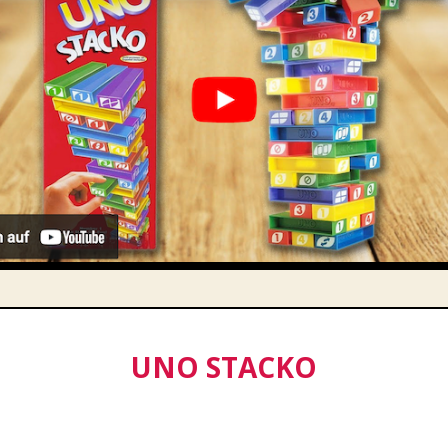
UNO STACKO