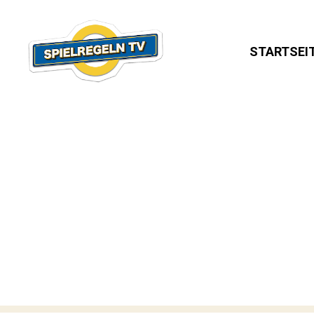
STARTSEI
SPIELREGELN
TV