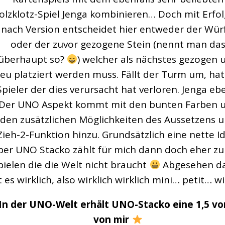
olzklotz-Spiel Jenga kombinieren… Doch mit Erfol
nach Version entscheidet hier entweder der Wür
oder der zuvor gezogene Stein (nennt man da
überhaupt so?
) welcher als nächstes gezogen 
eu platziert werden muss. Fällt der Turm um, hat
Spieler der dies verursacht hat verloren. Jenga e
Der UNO Aspekt kommt mit den bunten Farben 
den zusätzlichen Möglichkeiten des Aussetzens 
Zieh-2-Funktion hinzu. Grundsätzlich eine nette I
ber UNO Stacko zählt für mich dann doch eher zu
pielen die die Welt nicht braucht
Abgesehen d
t es wirklich, also wirklich wirklich mini… petit… wi
In der UNO-Welt erhält UNO-Stacko eine 1,5 vo
von mir