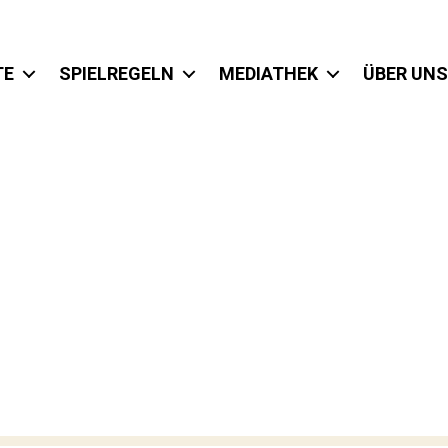
TE
SPIELREGELN
MEDIATHEK
ÜBER UNS