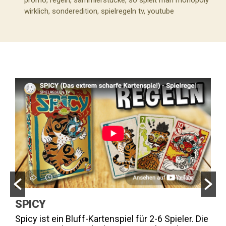
promo
,
regeln
,
sammlerstücke
,
so spielt man monopoly
wirklich
,
sonderedition
,
spielregeln tv
,
youtube
SPICY
K
n
Spicy ist ein Bluff-Kartenspiel für 2-6 Spieler. Die