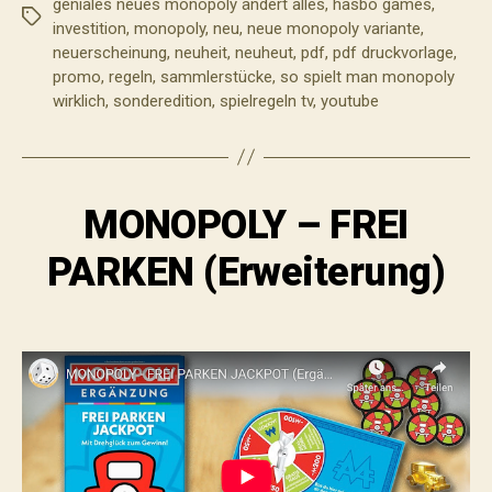
geniales neues monopoly ändert alles
,
hasbo games
,
Schlagwörter
investition
,
monopoly
,
neu
,
neue monopoly variante
,
neuerscheinung
,
neuheit
,
neuheut
,
pdf
,
pdf druckvorlage
,
promo
,
regeln
,
sammlerstücke
,
so spielt man monopoly
wirklich
,
sonderedition
,
spielregeln tv
,
youtube
MONOPOLY – FREI
PARKEN (Erweiterung)