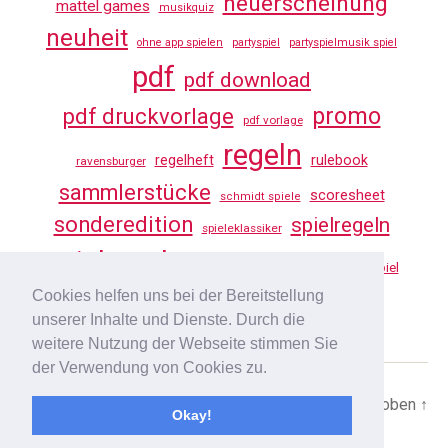
neuerscheinung
mattel games
musikquiz
neuheit
ohne app spielen
partyspiel
partyspielmusik spiel
pdf
pdf download
promo
pdf druckvorlage
pdf vorlage
regeln
regelheft
rulebook
ravensburger
sammlerstücke
scoresheet
schmidt spiele
sonderedition
spielregeln
spieleklassiker
spielregeln tv
vorlage
uno
würfelspiel
Cookies helfen uns bei der Bereitstellung
youtube
unserer Inhalte und Dienste. Durch die
weitere Nutzung der Webseite stimmen Sie
der Verwendung von Cookies zu.
© 2026
SPIELREGELN TV
Nach oben
↑
Okay!
DATENSCHUTZ