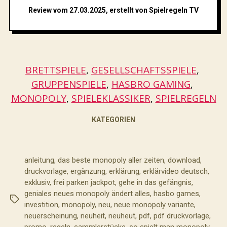
Review vom 27.03.2025, erstellt von Spielregeln TV
BRETTSPIELE
, 
GESELLSCHAFTSSPIELE
, 
GRUPPENSPIELE
, 
HASBRO GAMING
, 
MONOPOLY
, 
SPIELEKLASSIKER
, 
SPIELREGELN
KATEGORIEN
anleitung
,
das beste monopoly aller zeiten
,
download
,
druckvorlage
,
ergänzung
,
erklärung
,
erklärvideo deutsch
,
exklusiv
,
frei parken jackpot
,
gehe in das gefängnis
,
geniales neues monopoly ändert alles
,
hasbo games
,
Schlagwörter
investition
,
monopoly
,
neu
,
neue monopoly variante
,
neuerscheinung
,
neuheit
,
neuheut
,
pdf
,
pdf druckvorlage
,