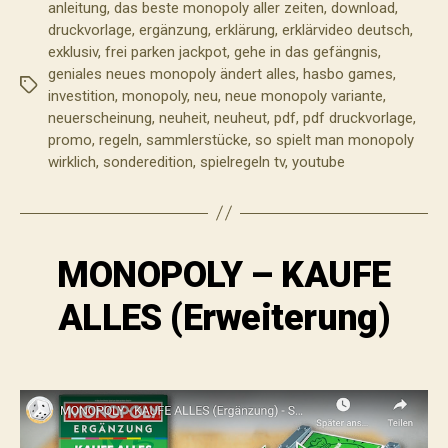
anleitung
,
das beste monopoly aller zeiten
,
download
,
druckvorlage
,
ergänzung
,
erklärung
,
erklärvideo deutsch
,
exklusiv
,
frei parken jackpot
,
gehe in das gefängnis
,
geniales neues monopoly ändert alles
,
hasbo games
,
Schlagwörter
investition
,
monopoly
,
neu
,
neue monopoly variante
,
neuerscheinung
,
neuheit
,
neuheut
,
pdf
,
pdf druckvorlage
,
promo
,
regeln
,
sammlerstücke
,
so spielt man monopoly
wirklich
,
sonderedition
,
spielregeln tv
,
youtube
MONOPOLY – KAUFE
ALLES (Erweiterung)