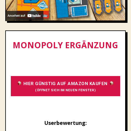
MONOPOLY ERGÄNZUNG
HIER GÜNSTIG AUF AMAZON KAUFEN
(ÖFFNET SICH IM NEUEN FENSTER)
Userbewertung: