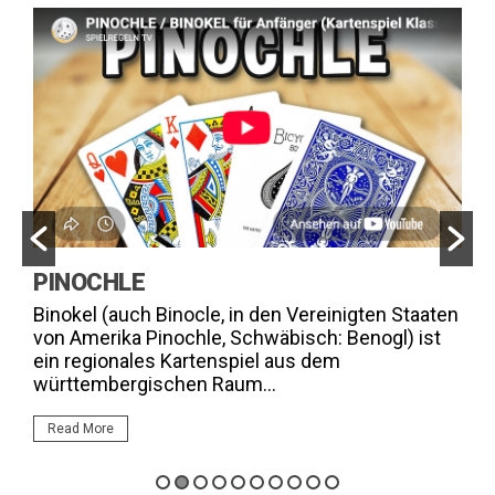
SPICY
K
n
Spicy ist ein Bluff-Kartenspiel für 2-6 Spieler. Die
M
Karten werden verdeckt ausgespielt, sodass
F
man bei der Ansage seiner Karte schon...
e
Read More