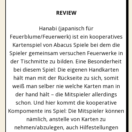
REVIEW
Hanabi (japanisch für
Feuerblume/Feuerwerk) ist ein kooperatives
Kartenspiel von Abacus Spiele bei dem die
Spieler gemeinsam versuchen Feuerwerke in
der Tischmitte zu bilden. Eine Besonderheit
bei diesem Spiel: Die eigenen Handkarten
hält man mit der Rückseite zu sich, somit
weiß man selber nie welche Karten man in
der hand hält – die Mitspieler allerdings
schon. Und hier kommt die kooperative
Kompomente ins Spiel: Die Mitspieler können
nämlich, anstelle von Karten zu
nehmen/abzulegen, auch Hilfestellungen