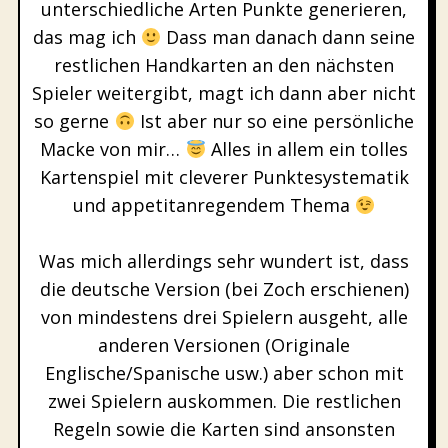
unterschiedliche Arten Punkte generieren,
das mag ich
Dass man danach dann seine
restlichen Handkarten an den nächsten
Spieler weitergibt, magt ich dann aber nicht
so gerne
Ist aber nur so eine persönliche
Macke von mir…
Alles in allem ein tolles
Kartenspiel mit cleverer Punktesystematik
und appetitanregendem Thema
Was mich allerdings sehr wundert ist, dass
die deutsche Version (bei Zoch erschienen)
von mindestens drei Spielern ausgeht, alle
anderen Versionen (Originale
Englische/Spanische usw.) aber schon mit
zwei Spielern auskommen. Die restlichen
Regeln sowie die Karten sind ansonsten