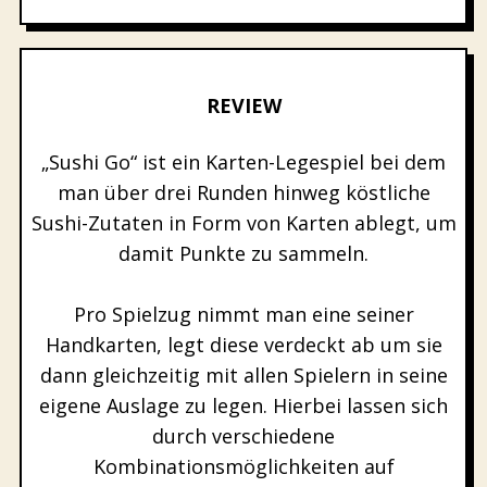
REVIEW
„Sushi Go“ ist ein Karten-Legespiel bei dem
man über drei Runden hinweg köstliche
Sushi-Zutaten in Form von Karten ablegt, um
damit Punkte zu sammeln.
Pro Spielzug nimmt man eine seiner
Handkarten, legt diese verdeckt ab um sie
dann gleichzeitig mit allen Spielern in seine
eigene Auslage zu legen. Hierbei lassen sich
durch verschiedene
Kombinationsmöglichkeiten auf