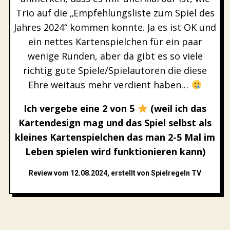
Trio auf die „Empfehlungsliste zum Spiel des
Jahres 2024“ kommen konnte. Ja es ist OK und
ein nettes Kartenspielchen für ein paar
wenige Runden, aber da gibt es so viele
richtig gute Spiele/Spielautoren die diese
Ehre weitaus mehr verdient haben…
Ich vergebe eine 2 von 5
(weil ich das
Kartendesign mag und das Spiel selbst als
kleines Kartenspielchen das man 2-5 Mal im
Leben spielen wird funktionieren kann)
Review vom 12.08.2024, erstellt von Spielregeln TV