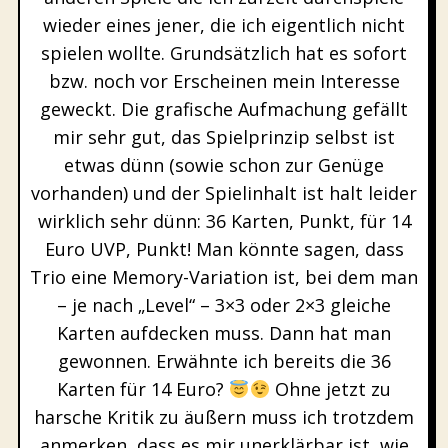
wieder eines jener, die ich eigentlich nicht
spielen wollte. Grundsätzlich hat es sofort
bzw. noch vor Erscheinen mein Interesse
geweckt. Die grafische Aufmachung gefällt
mir sehr gut, das Spielprinzip selbst ist
etwas dünn (sowie schon zur Genüge
vorhanden) und der Spielinhalt ist halt leider
wirklich sehr dünn: 36 Karten, Punkt, für 14
Euro UVP, Punkt! Man könnte sagen, dass
Trio eine Memory-Variation ist, bei dem man
– je nach „Level“ – 3×3 oder 2×3 gleiche
Karten aufdecken muss. Dann hat man
gewonnen. Erwähnte ich bereits die 36
Karten für 14 Euro?
Ohne jetzt zu
harsche Kritik zu äußern muss ich trotzdem
anmerken, dass es mir unerklärbar ist, wie