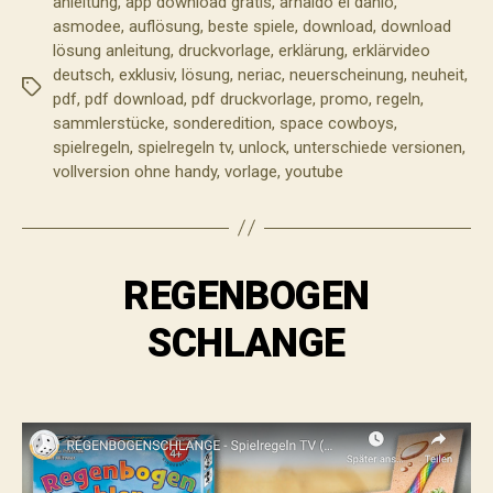
anleitung
,
app download gratis
,
arnaldo el danio
,
asmodee
,
auflösung
,
beste spiele
,
download
,
download
lösung anleitung
,
druckvorlage
,
erklärung
,
erklärvideo
deutsch
,
exklusiv
,
lösung
,
neriac
,
neuerscheinung
,
neuheit
,
Schlagwörter
pdf
,
pdf download
,
pdf druckvorlage
,
promo
,
regeln
,
sammlerstücke
,
sonderedition
,
space cowboys
,
spielregeln
,
spielregeln tv
,
unlock
,
unterschiede versionen
,
vollversion ohne handy
,
vorlage
,
youtube
REGENBOGEN
SCHLANGE