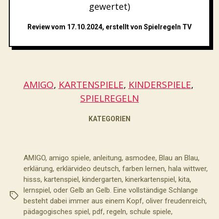
gewertet)
Review vom 17.10.2024, erstellt von Spielregeln TV
AMIGO
, 
KARTENSPIELE
, 
KINDERSPIELE
, 
SPIELREGELN
KATEGORIEN
AMIGO
,
amigo spiele
,
anleitung
,
asmodee
,
Blau an Blau
,
erklärung
,
erklärvideo deutsch
,
farben lernen
,
hala wittwer
,
hisss
,
kartenspiel
,
kindergarten
,
kinerkartenspiel
,
kita
,
lernspiel
,
oder Gelb an Gelb. Eine vollständige Schlange
Schlagwörter
besteht dabei immer aus einem Kopf
,
oliver freudenreich
,
pädagogisches spiel
,
pdf
,
regeln
,
schule spiele
,