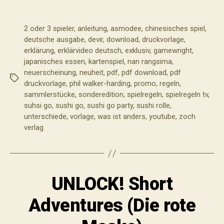
2 oder 3 spieler
,
anleitung
,
asmodee
,
chinesisches spiel
,
deutsche ausgabe
,
devir
,
download
,
druckvorlage
,
erklärung
,
erklärvideo deutsch
,
exklusiv
,
gamewright
,
japanisches essen
,
kartenspiel
,
nan rangsima
,
neuerscheinung
,
neuheit
,
pdf
,
pdf download
,
pdf
Schlagwörter
druckvorlage
,
phil walker-harding
,
promo
,
regeln
,
sammlerstücke
,
sonderedition
,
spielregeln
,
spielregeln tv
,
suhsi go
,
sushi go
,
sushi go party
,
sushi rolle
,
unterschiede
,
vorlage
,
was ist anders
,
youtube
,
zoch
verlag
UNLOCK! Short
Adventures (Die rote