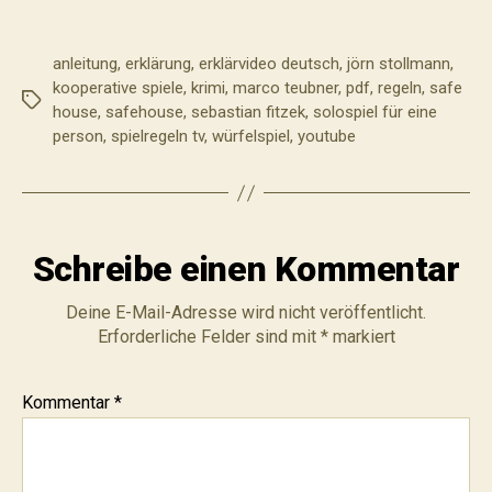
anleitung
,
erklärung
,
erklärvideo deutsch
,
jörn stollmann
,
kooperative spiele
,
krimi
,
marco teubner
,
pdf
,
regeln
,
safe
Schlagwörter
house
,
safehouse
,
sebastian fitzek
,
solospiel für eine
person
,
spielregeln tv
,
würfelspiel
,
youtube
Schreibe einen Kommentar
Deine E-Mail-Adresse wird nicht veröffentlicht.
Erforderliche Felder sind mit
*
markiert
Kommentar
*