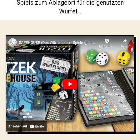
Spiels zum Ablageort für die genutzten
Würfel…