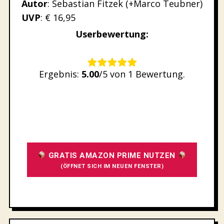
Autor
: Sebastian Fitzek (+Marco Teubner)
UVP
: € 16,95
Userbewertung:
Rate this item:
Ergebnis:
5.00
/5 von 1 Bewertung.
SUBMIT RATING
GRATIS AMAZON PRIME NUTZEN
(ÖFFNET SICH IM NEUEN FENSTER)