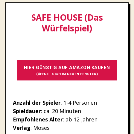
SAFE HOUSE (Das
Würfelspiel)
HIER GÜNSTIG AUF AMAZON KAUFEN
(ÖFFNET SICH IM NEUEN FENSTER)
Anzahl der Spieler
: 1-4 Personen
Spieldauer
: ca. 20 Minuten
Empfohlenes
Alter
: ab 12 Jahren
Verlag
: Moses