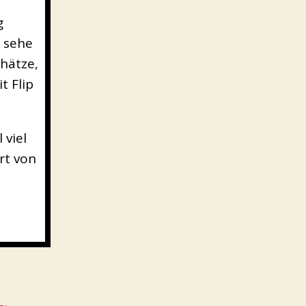
g
r sehe
hätze,
t Flip
 viel
rt von