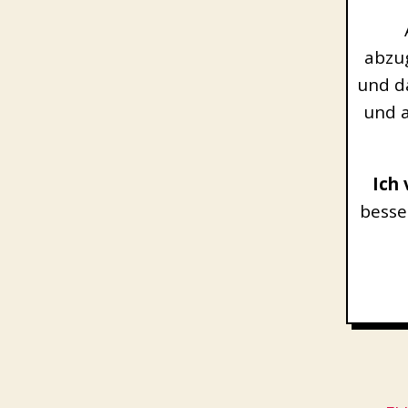
abzug
und d
und a
Ich
besse