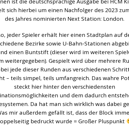
enen ist die deutschsprachige Ausgabe bei HCM Kin
lt sich hierbei um einen Nachfolger des 2023 zum
des Jahres nominierten Next Station: London.
so, jeder Spieler erhält hier einen Stadtplan auf 
schiedene Bezirke sowie U-Bahn-Stationen abgebi
und einen Buntstift (dieser wird im weiteren Spiel
m weitergegeben). Gespielt wird über mehrere R
bei jede dieser Runden aus verschiedenen Schrit
t – teils simpel, teils umfangreich. Das wahre Po
steckt hier hinter den verschiedensten
nationsmöglichkeiten und dem dadurch entste
esystemen. Da hat man sich wirklich was dabei ge
as mir außerdem gefällt ist, dass der Block imm
oppelseitig bedruckt wurde = Großer Pluspunkt