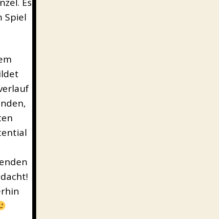
zel. Es
 Spiel
dem
ldet
verlauf
unden,
ten
tential
henden
dacht!
erhin