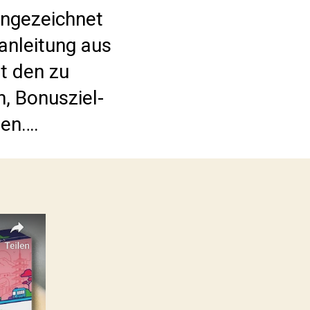
ingezeichnet
anleitung aus
t den zu
n, Bonusziel-
ten….