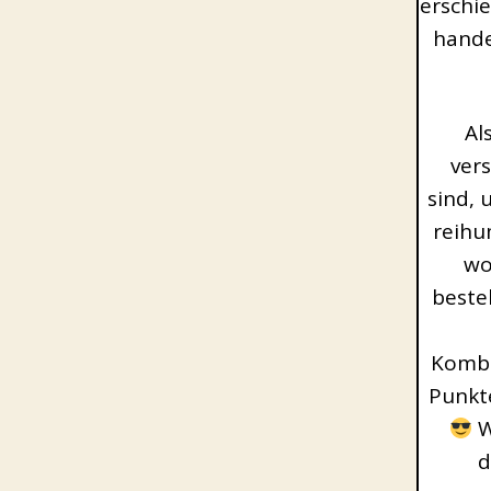
erschi
hande
Al
ver
sind, 
reihu
wo
besteh
Kombi
Punkt
W
d