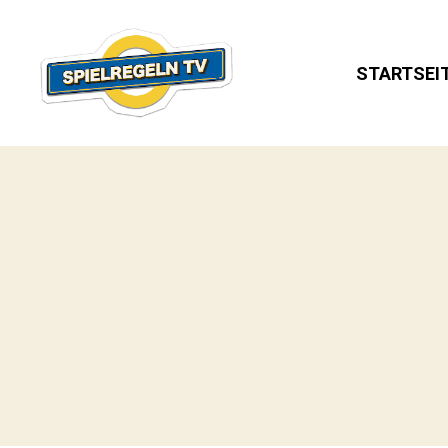
STARTSEI
SPIELREGELN
TV