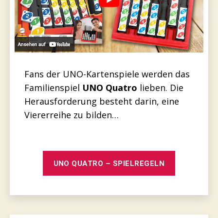
Fans der UNO-Kartenspiele werden das
Familienspiel
UNO Quatro
lieben. Die
Herausforderung besteht darin, eine
Viererreihe zu bilden…
UNO QUATRO – SPIELREGELN