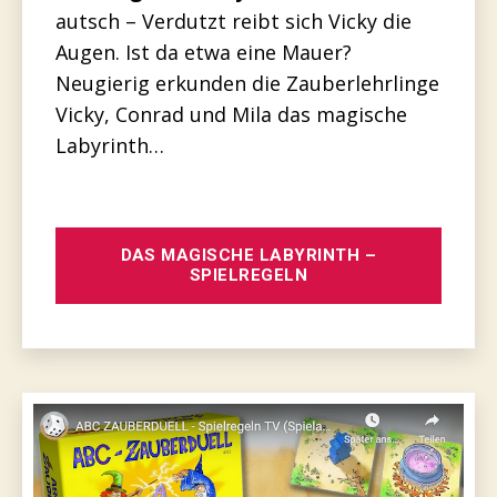
autsch – Verdutzt reibt sich Vicky die
Augen. Ist da etwa eine Mauer?
Neugierig erkunden die Zauberlehrlinge
Vicky, Conrad und Mila das magische
Labyrinth…
DAS MAGISCHE LABYRINTH –
SPIELREGELN