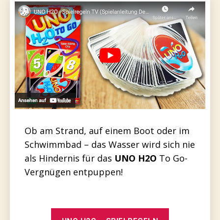
Ob am Strand, auf einem Boot oder im
Schwimmbad – das Wasser wird sich nie
als Hindernis für das
UNO H2O
To Go-
Vergnügen entpuppen!