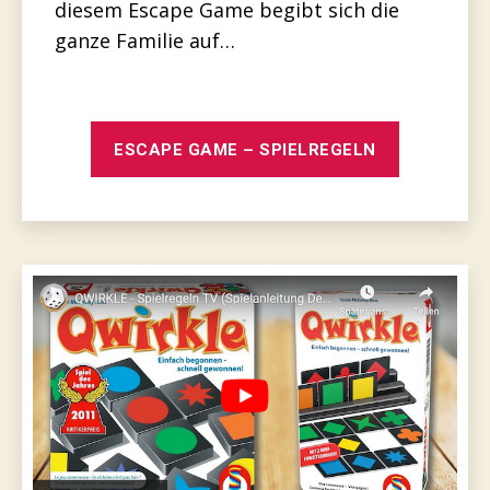
diesem Escape Game begibt sich die
ganze Familie auf…
ESCAPE GAME – SPIELREGELN