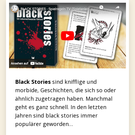
Black Stories
sind knifflige und
morbide, Geschichten, die sich so oder
ähnlich zugetragen haben. Manchmal
geht es ganz schnell. In den letzten
Jahren sind black stories immer
populärer geworden…