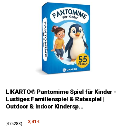
LIKARTO® Pantomime Spiel für Kinder -
Lustiges Familienspiel & Ratespiel |
Outdoor & Indoor Kindersp...
8,41 €
(
475283
)