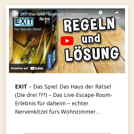
EXIT
– Das Spiel: Das Haus der Rätsel
(Die drei ???) – Das Live-Escape-Room-
Erlebnis für daheim – echter
Nervenkitzel fürs Wohnzimmer…