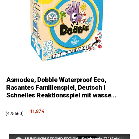
Asmodee, Dobble Waterproof Eco,
Rasantes Familienspiel, Deutsch |
Schnelles Reaktionsspiel mit wasse...
11,87 €
(
475660
)