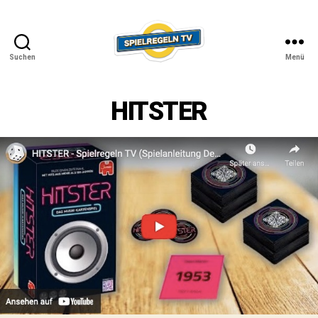
Suchen
Menü
SPIELREGELN
TV
HITSTER