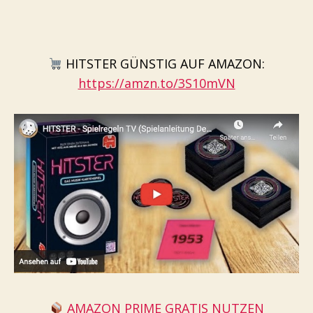
HITSTER GÜNSTIG AUF AMAZON:
https://amzn.to/3S10mVN
AMAZON PRIME GRATIS NUTZEN