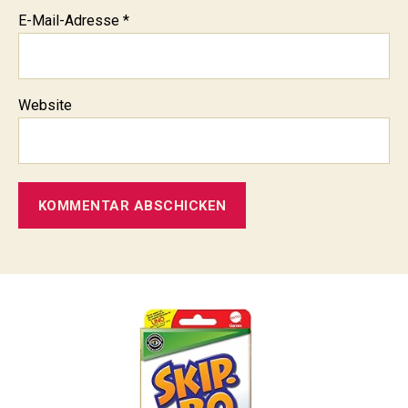
E-Mail-Adresse
*
Website