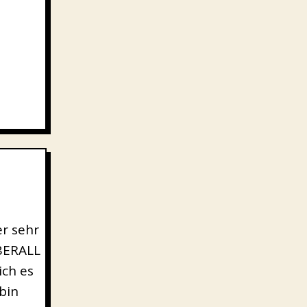
er sehr
ÜBERALL
ich es
 bin