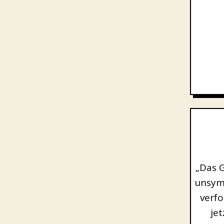
„Das G
unsymp
verfo
jet