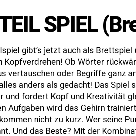
EIL SPIEL (Bret
spiel gibt’s jetzt auch als Brettspiel
ch Kopfverdrehen! Ob Wörter rückwär
us vertauschen oder Begriffe ganz a
lles anders als gedacht! Das Spiel s
 und fordert Kopf und Kreativität g
gen Aufgaben wird das Gehirn trainier
ommen nicht zu kurz. Wer seine Pun
nnt. Und das Beste? Mit der Kombinat