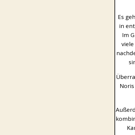
Es geh
in en
Im G
viel
nachde
si
Überras
Noris
Außerd
kombin
Ka