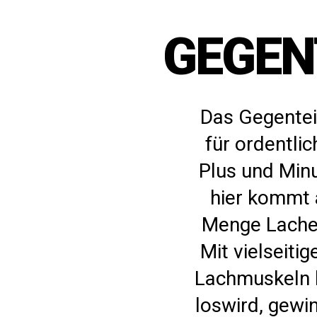
GEGENT
Das Gegenteil
für ordentli
Plus und Min
hier kommt a
Menge Lacher
Mit vielseiti
Lachmuskeln k
loswird, gewi