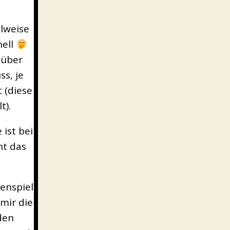
ilweise
nell
 über
s, je
 (diese
t).
 ist bei
ht das
enspiel
mir die
den