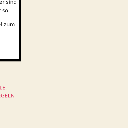
r sind
 so.
el zum
LE
, 
EGELN