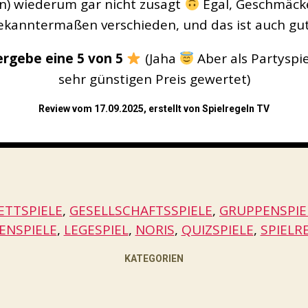
n) wiederum gar nicht zusagt
Egal, Geschmäcke
bekanntermaßen verschieden, und das ist auch gut
ergebe eine 5 von 5
(Jaha
Aber als Partyspi
sehr günstigen Preis gewertet)
Review vom 17.09.2025, erstellt von Spielregeln TV
ETTSPIELE
, 
GESELLSCHAFTSSPIELE
, 
GRUPPENSPIE
ENSPIELE
, 
LEGESPIEL
, 
NORIS
, 
QUIZSPIELE
, 
SPIELR
KATEGORIEN