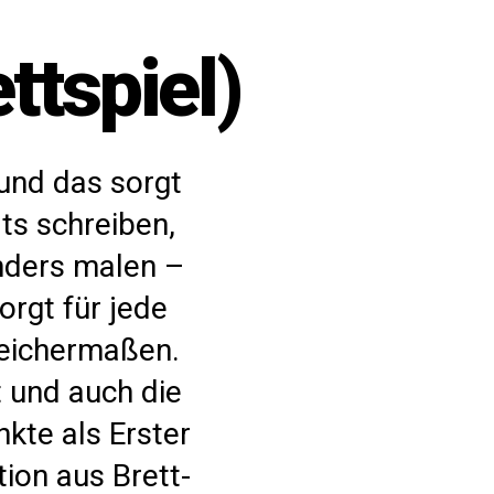
tspiel)
 und das sorgt
ts schreiben,
nders malen –
orgt für jede
leichermaßen.
t und auch die
kte als Erster
ion aus Brett-