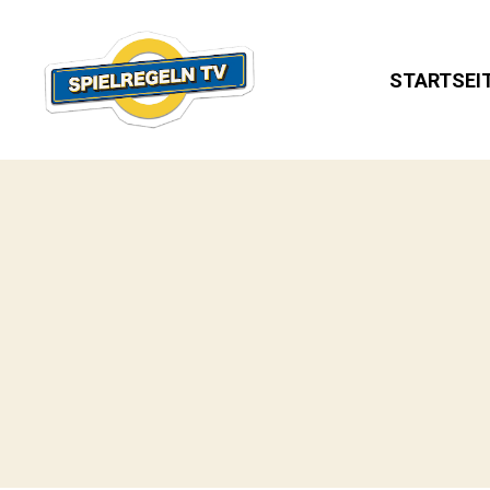
STARTSEI
SPIELREGELN
TV