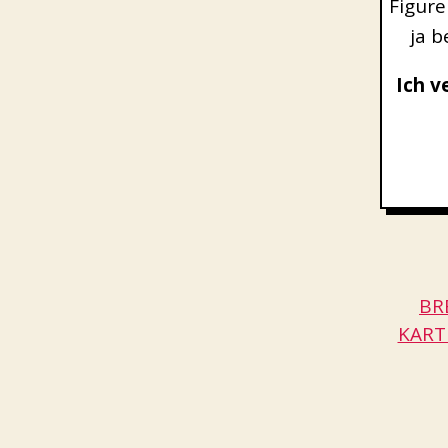
Figure
ja 
Ich v
BR
KART