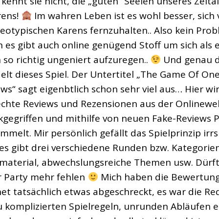
kennt sie nicht, die „guten“ Seelen unseres Zeital
rens!
Im wahren Leben ist es wohl besser, sich
reotypischen Karens fernzuhalten.. Also kein Prob
 es gibt auch online genügend Stoff um sich als 
 so richtig ungeniert aufzuregen..
Und genau 
elt dieses Spiel. Der Untertitel „The Game Of One
ws“ sagt eigenbtlich schon sehr viel aus… Hier wi
echte Reviews und Rezensionen aus der Onlinewel
kgegriffen und mithilfe von neuen Fake-Reviews 
mmelt. Mir persönlich gefällt das Spielprinzip irrs
 es gibt drei verschiedene Runden bzw. Kategorien,
lmaterial, abwechslungsreiche Themen usw. Dürft
r Party mehr fehlen
Mich haben die Bewertun
net tatsächlich etwas abgeschreckt, es war die Re
zu komplizierten Spielregeln, unrunden Abläufen et