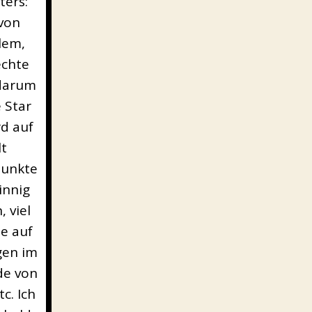
ters:
 von
lem,
echte
darum
 Star
rd auf
t
Punkte
innig
 viel
e auf
gen im
de von
c. Ich