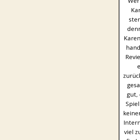
Wer 
Ka
ste
denn
Karen
hand
Revie
zurüc
gesa
gut,
Spie
keine
Inter
viel 