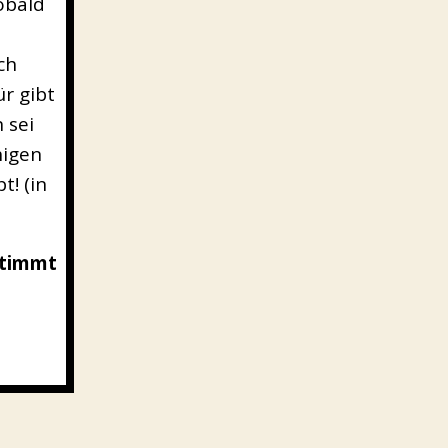
obald
ch
ür gibt
 sei
higen
! (in
stimmt