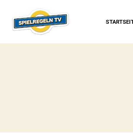
STARTSEI
SPIELREGELN
TV