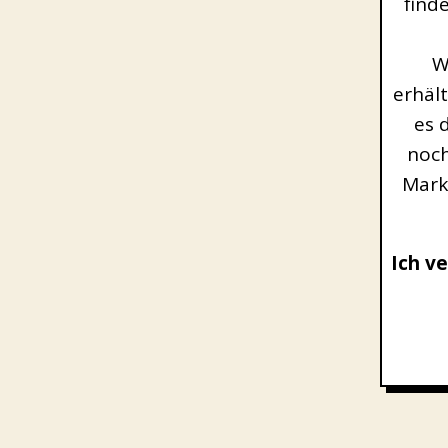
find
W
erhält
es 
noch
Mark
Ich v